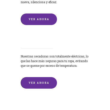
nueva, silenciosa y eficaz.
VER AHORA
Secadoras
Nuestras secadoras son totalmente eléctricas, lo
que las hace más seguras para tu ropa, evitando
que se queme por exceso de temperatura.
VER AHORA
Lavado de mantas y edredones por
encargo