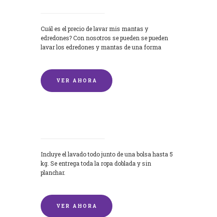
Cuál es el precio de lavar mis mantas y
edredones? Con nosotros se pueden se pueden
lavar los edredones y mantas de una forma
rápida y...
VER AHORA
Lavandería por Kilo
Incluye el lavado todo junto de una bolsa hasta 5
kg. Se entrega toda la ropa doblada y sin
planchar.
VER AHORA