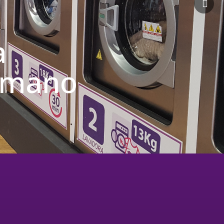
a
u mano