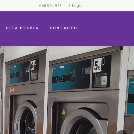
665 924 943
Login
CITA PREVIA
CONTACTO