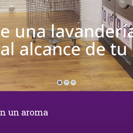
de una lavanderí
 al alcance de t
on un aroma