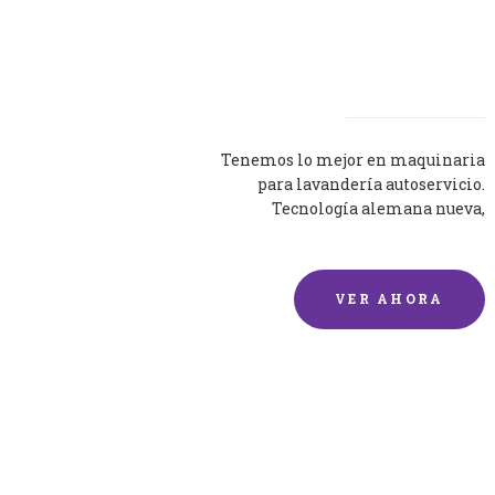
Lavadoras
Tenemos lo mejor en maquinaria
para lavandería autoservicio.
Tecnología alemana nueva,
silenciosa y eficaz.
VER AHORA
Lavado de mantas y
edredones por encargo