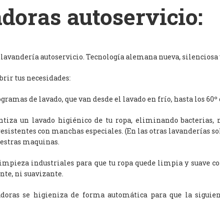
doras autoservicio:
avandería autoservicio. Tecnología alemana nueva, silenciosa y
rir tus necesidades:
ramas de lavado, que van desde el lavado en frío, hasta los 60º 
antiza un lavado higiénico de tu ropa, eliminando bacterias, 
resistentes con manchas especiales. (En las otras lavanderías s
uestras maquinas.
limpieza industriales para que tu ropa quede limpia y suave c
nte, ni suavizante.
adoras se higieniza de forma automática para que la siguien