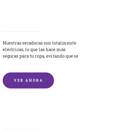
Secadoras
Nuestras secadoras son totalmente
eléctricas, lo que las hace más
seguras para tu ropa, evitando que se
queme por exceso de temperatura.
VER AHORA
Lavandería por Kilo