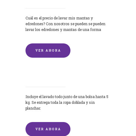
Cuál es el precio de lavar mis mantas y
edredones? Con nosotros se pueden se pueden
lavar los edredones y mantas de una forma
rápida y...
VER AHORA
Lavandería por Kilo
Incluye el lavado todo junto de una bolsa hasta 5
kg. Se entrega toda la ropa doblada y sin
planchar.
VER AHORA