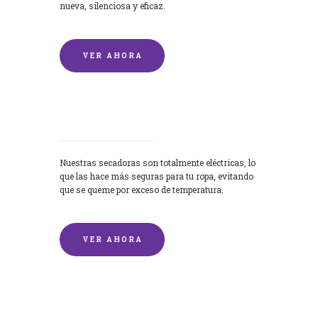
nueva, silenciosa y eficaz.
VER AHORA
Secadoras
Nuestras secadoras son totalmente eléctricas, lo
que las hace más seguras para tu ropa, evitando
que se queme por exceso de temperatura.
VER AHORA
Lavado de mantas y edredones por
encargo