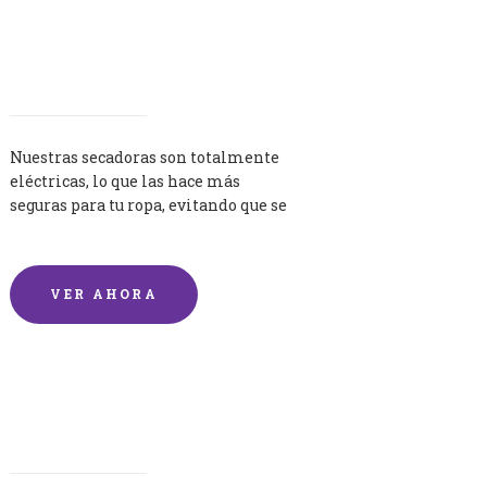
Secadoras
Nuestras secadoras son totalmente
eléctricas, lo que las hace más
seguras para tu ropa, evitando que se
queme por exceso de temperatura.
VER AHORA
Lavandería por Kilo