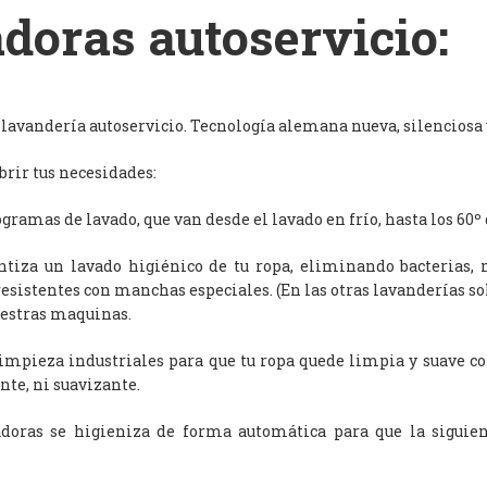
doras autoservicio:
avandería autoservicio. Tecnología alemana nueva, silenciosa y
rir tus necesidades:
ramas de lavado, que van desde el lavado en frío, hasta los 60º 
antiza un lavado higiénico de tu ropa, eliminando bacterias, 
resistentes con manchas especiales. (En las otras lavanderías s
uestras maquinas.
limpieza industriales para que tu ropa quede limpia y suave c
nte, ni suavizante.
adoras se higieniza de forma automática para que la siguien