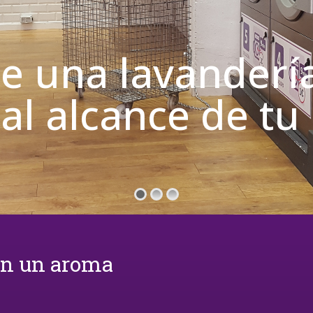
de una lavanderí
 al alcance de t
on un aroma