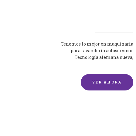
Lavadoras
Tenemos lo mejor en maquinaria
para lavandería autoservicio.
Tecnología alemana nueva,
silenciosa y eficaz.
VER AHORA
Lavado de mantas y
edredones por encargo