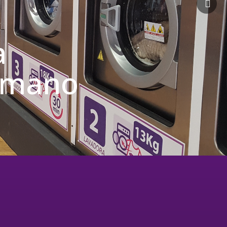
a
u mano