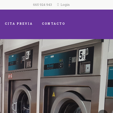
665 924 943
Login
CITA PREVIA
CONTACTO