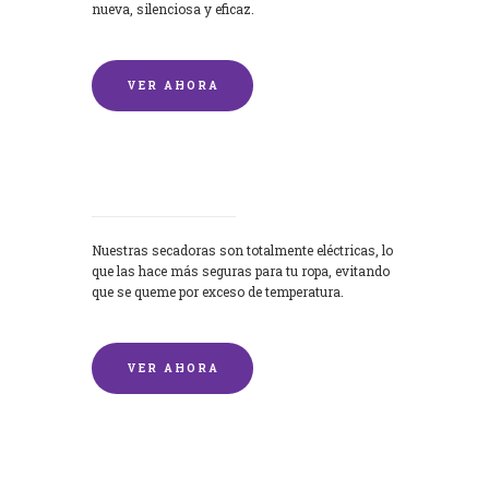
nueva, silenciosa y eficaz.
VER AHORA
Secadoras
Nuestras secadoras son totalmente eléctricas, lo
que las hace más seguras para tu ropa, evitando
que se queme por exceso de temperatura.
VER AHORA
Lavado de mantas y edredones por
encargo