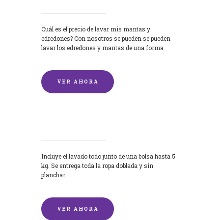
Cuál es el precio de lavar mis mantas y
edredones? Con nosotros se pueden se pueden
lavar los edredones y mantas de una forma
rápida y...
VER AHORA
Lavandería por Kilo
Incluye el lavado todo junto de una bolsa hasta 5
kg. Se entrega toda la ropa doblada y sin
planchar.
VER AHORA