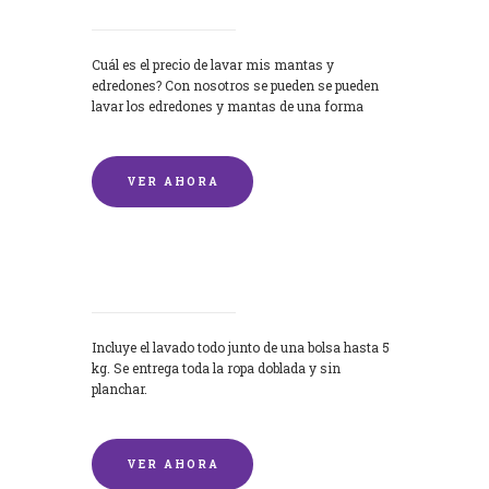
Cuál es el precio de lavar mis mantas y
edredones? Con nosotros se pueden se pueden
lavar los edredones y mantas de una forma
rápida y...
VER AHORA
Lavandería por Kilo
Incluye el lavado todo junto de una bolsa hasta 5
kg. Se entrega toda la ropa doblada y sin
planchar.
VER AHORA