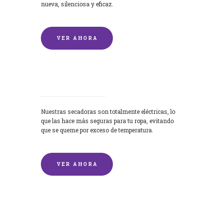
nueva, silenciosa y eficaz.
VER AHORA
Secadoras
Nuestras secadoras son totalmente eléctricas, lo
que las hace más seguras para tu ropa, evitando
que se queme por exceso de temperatura.
VER AHORA
Lavado de mantas y edredones por
encargo