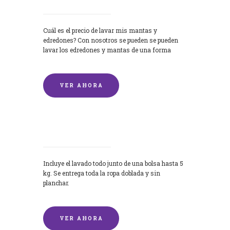
Cuál es el precio de lavar mis mantas y
edredones? Con nosotros se pueden se pueden
lavar los edredones y mantas de una forma
rápida y...
VER AHORA
Lavandería por Kilo
Incluye el lavado todo junto de una bolsa hasta 5
kg. Se entrega toda la ropa doblada y sin
planchar.
VER AHORA