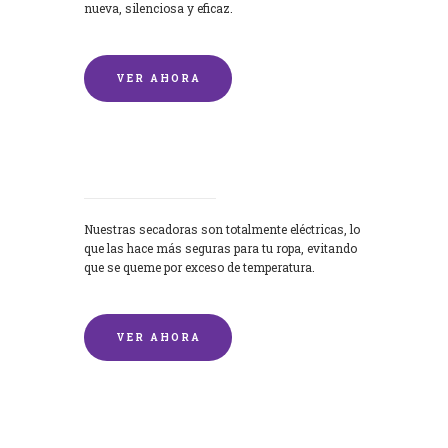
nueva, silenciosa y eficaz.
VER AHORA
Secadoras
Nuestras secadoras son totalmente eléctricas, lo
que las hace más seguras para tu ropa, evitando
que se queme por exceso de temperatura.
VER AHORA
Lavado de mantas y edredones por
encargo