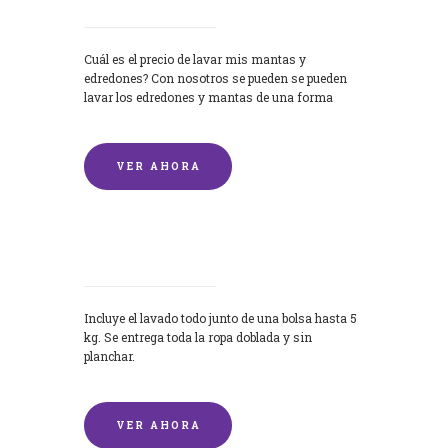
Cuál es el precio de lavar mis mantas y
edredones? Con nosotros se pueden se pueden
lavar los edredones y mantas de una forma
rápida y...
VER AHORA
Lavandería por Kilo
Incluye el lavado todo junto de una bolsa hasta 5
kg. Se entrega toda la ropa doblada y sin
planchar.
VER AHORA