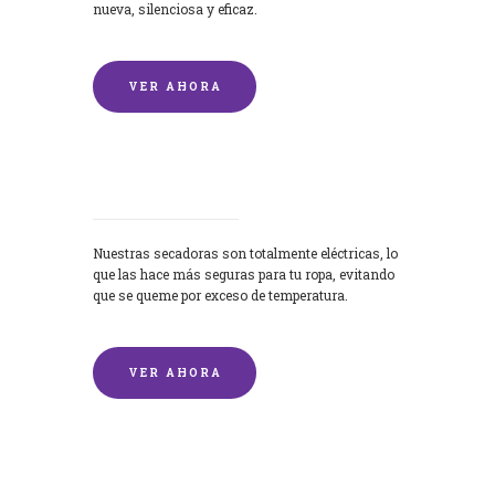
nueva, silenciosa y eficaz.
VER AHORA
Secadoras
Nuestras secadoras son totalmente eléctricas, lo
que las hace más seguras para tu ropa, evitando
que se queme por exceso de temperatura.
VER AHORA
Lavado de mantas y edredones por
encargo