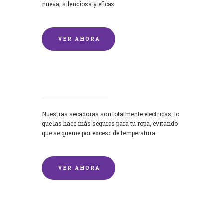
nueva, silenciosa y eficaz.
VER AHORA
Secadoras
Nuestras secadoras son totalmente eléctricas, lo
que las hace más seguras para tu ropa, evitando
que se queme por exceso de temperatura.
VER AHORA
Lavado de mantas y edredones por
encargo