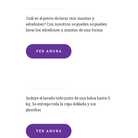
Cuál es el precio de lavar mis mantas y
edredones? Con nosotros se pueden se pueden
lavar los edredones y mantas de una forma
rápida y...
VER AHORA
Lavandería por Kilo
Incluye el lavado todo junto de una bolsa hasta 5
kg. Se entrega toda la ropa doblada y sin
planchar.
VER AHORA