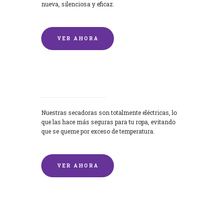
nueva, silenciosa y eficaz.
VER AHORA
Secadoras
Nuestras secadoras son totalmente eléctricas, lo
que las hace más seguras para tu ropa, evitando
que se queme por exceso de temperatura.
VER AHORA
Lavado de mantas y edredones por
encargo