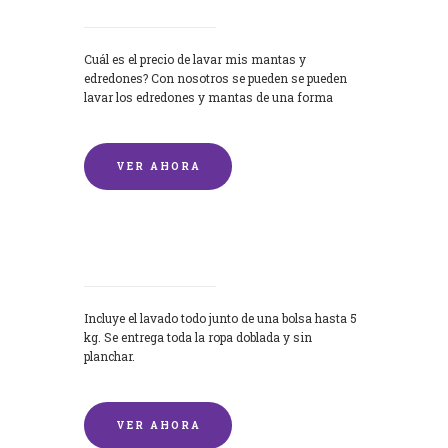
Cuál es el precio de lavar mis mantas y
edredones? Con nosotros se pueden se pueden
lavar los edredones y mantas de una forma
rápida y...
VER AHORA
Lavandería por Kilo
Incluye el lavado todo junto de una bolsa hasta 5
kg. Se entrega toda la ropa doblada y sin
planchar.
VER AHORA