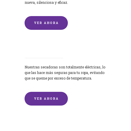
nueva, silenciosa y eficaz.
VER AHORA
Secadoras
Nuestras secadoras son totalmente eléctricas, lo
que las hace más seguras para tu ropa, evitando
que se queme por exceso de temperatura.
VER AHORA
Lavado de mantas y edredones por
encargo