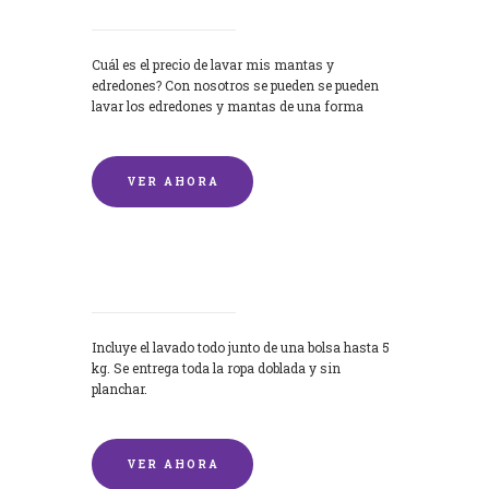
Cuál es el precio de lavar mis mantas y
edredones? Con nosotros se pueden se pueden
lavar los edredones y mantas de una forma
rápida y...
VER AHORA
Lavandería por Kilo
Incluye el lavado todo junto de una bolsa hasta 5
kg. Se entrega toda la ropa doblada y sin
planchar.
VER AHORA