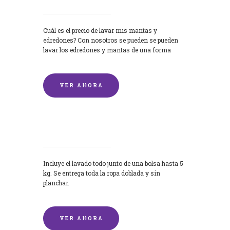
Cuál es el precio de lavar mis mantas y
edredones? Con nosotros se pueden se pueden
lavar los edredones y mantas de una forma
rápida y...
VER AHORA
Lavandería por Kilo
Incluye el lavado todo junto de una bolsa hasta 5
kg. Se entrega toda la ropa doblada y sin
planchar.
VER AHORA