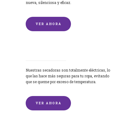
nueva, silenciosa y eficaz.
VER AHORA
Secadoras
Nuestras secadoras son totalmente eléctricas, lo
que las hace más seguras para tu ropa, evitando
que se queme por exceso de temperatura.
VER AHORA
Lavado de mantas y edredones por
encargo