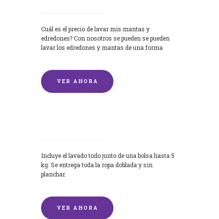
Cuál es el precio de lavar mis mantas y
edredones? Con nosotros se pueden se pueden
lavar los edredones y mantas de una forma
rápida y...
VER AHORA
Lavandería por Kilo
Incluye el lavado todo junto de una bolsa hasta 5
kg. Se entrega toda la ropa doblada y sin
planchar.
VER AHORA