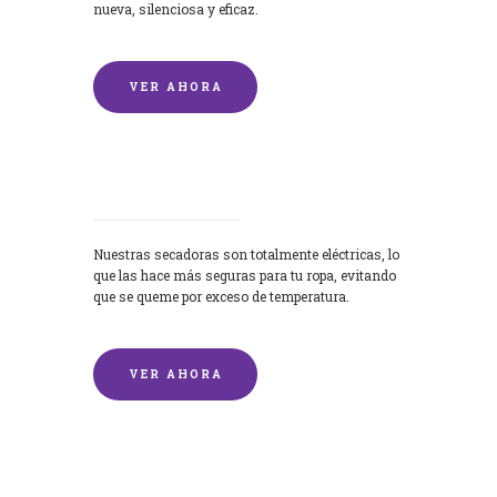
nueva, silenciosa y eficaz.
VER AHORA
Secadoras
Nuestras secadoras son totalmente eléctricas, lo
que las hace más seguras para tu ropa, evitando
que se queme por exceso de temperatura.
VER AHORA
Lavado de mantas y edredones por
encargo