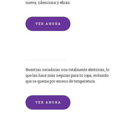
nueva, silenciosa y eficaz.
VER AHORA
Secadoras
Nuestras secadoras son totalmente eléctricas, lo
que las hace más seguras para tu ropa, evitando
que se queme por exceso de temperatura.
VER AHORA
Lavado de mantas y edredones por
encargo