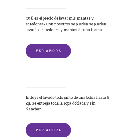
Cuál es el precio de lavar mis mantas y
edredones? Con nosotros se pueden se pueden
lavar los edredones y mantas de una forma
rápida y...
VER AHORA
Lavandería por Kilo
Incluye el lavado todo junto de una bolsa hasta 5
kg. Se entrega toda la ropa doblada y sin
planchar.
VER AHORA