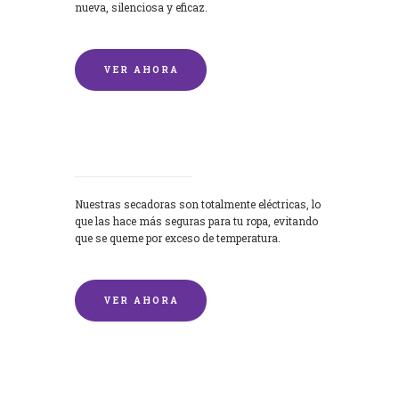
nueva, silenciosa y eficaz.
VER AHORA
Secadoras
Nuestras secadoras son totalmente eléctricas, lo
que las hace más seguras para tu ropa, evitando
que se queme por exceso de temperatura.
VER AHORA
Lavado de mantas y edredones por
encargo