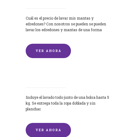
Cuál es el precio de lavar mis mantas y
edredones? Con nosotros se pueden se pueden
lavar los edredones y mantas de una forma
rápida y...
VER AHORA
Lavandería por Kilo
Incluye el lavado todo junto de una bolsa hasta 5
kg. Se entrega toda la ropa doblada y sin
planchar.
VER AHORA