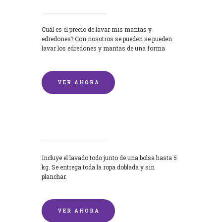
Cuál es el precio de lavar mis mantas y
edredones? Con nosotros se pueden se pueden
lavar los edredones y mantas de una forma
rápida y...
VER AHORA
Lavandería por Kilo
Incluye el lavado todo junto de una bolsa hasta 5
kg. Se entrega toda la ropa doblada y sin
planchar.
VER AHORA