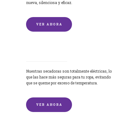
nueva, silenciosa y eficaz.
VER AHORA
Secadoras
Nuestras secadoras son totalmente eléctricas, lo
que las hace más seguras para tu ropa, evitando
que se queme por exceso de temperatura.
VER AHORA
Lavado de mantas y edredones por
encargo