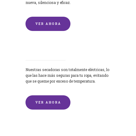
nueva, silenciosa y eficaz.
VER AHORA
Secadoras
Nuestras secadoras son totalmente eléctricas, lo
que las hace más seguras para tu ropa, evitando
que se queme por exceso de temperatura.
VER AHORA
Lavado de mantas y edredones por
encargo