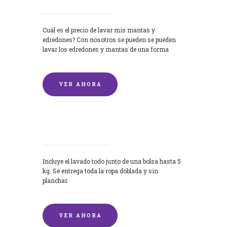
Cuál es el precio de lavar mis mantas y
edredones? Con nosotros se pueden se pueden
lavar los edredones y mantas de una forma
rápida y...
VER AHORA
Lavandería por Kilo
Incluye el lavado todo junto de una bolsa hasta 5
kg. Se entrega toda la ropa doblada y sin
planchar.
VER AHORA