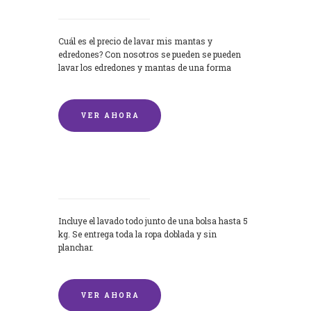
Cuál es el precio de lavar mis mantas y
edredones? Con nosotros se pueden se pueden
lavar los edredones y mantas de una forma
rápida y...
VER AHORA
Lavandería por Kilo
Incluye el lavado todo junto de una bolsa hasta 5
kg. Se entrega toda la ropa doblada y sin
planchar.
VER AHORA