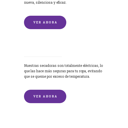
nueva, silenciosa y eficaz.
VER AHORA
Secadoras
Nuestras secadoras son totalmente eléctricas, lo
que las hace más seguras para tu ropa, evitando
que se queme por exceso de temperatura.
VER AHORA
Lavado de mantas y edredones por
encargo