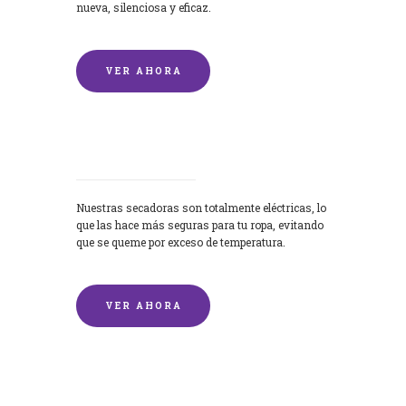
nueva, silenciosa y eficaz.
VER AHORA
Secadoras
Nuestras secadoras son totalmente eléctricas, lo
que las hace más seguras para tu ropa, evitando
que se queme por exceso de temperatura.
VER AHORA
Lavado de mantas y edredones por
encargo