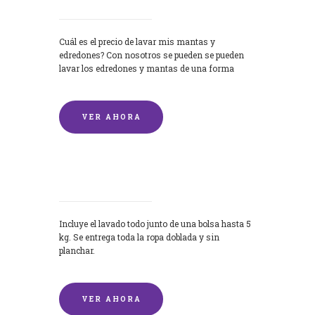
Cuál es el precio de lavar mis mantas y
edredones? Con nosotros se pueden se pueden
lavar los edredones y mantas de una forma
rápida y...
VER AHORA
Lavandería por Kilo
Incluye el lavado todo junto de una bolsa hasta 5
kg. Se entrega toda la ropa doblada y sin
planchar.
VER AHORA