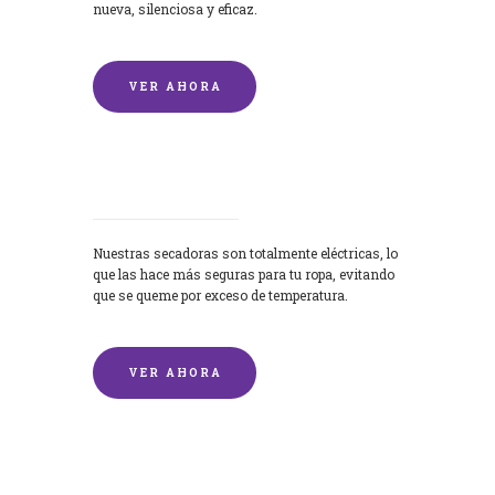
nueva, silenciosa y eficaz.
VER AHORA
Secadoras
Nuestras secadoras son totalmente eléctricas, lo
que las hace más seguras para tu ropa, evitando
que se queme por exceso de temperatura.
VER AHORA
Lavado de mantas y edredones por
encargo