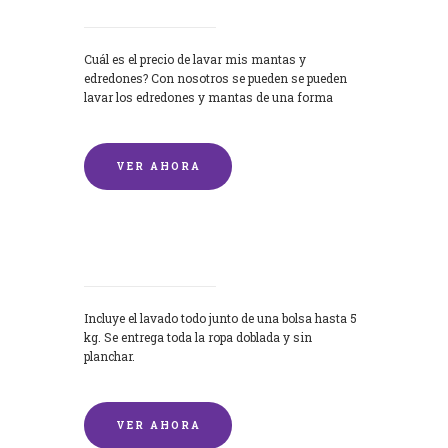
Cuál es el precio de lavar mis mantas y
edredones? Con nosotros se pueden se pueden
lavar los edredones y mantas de una forma
rápida y...
VER AHORA
Lavandería por Kilo
Incluye el lavado todo junto de una bolsa hasta 5
kg. Se entrega toda la ropa doblada y sin
planchar.
VER AHORA