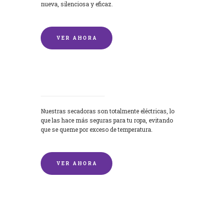
nueva, silenciosa y eficaz.
VER AHORA
Secadoras
Nuestras secadoras son totalmente eléctricas, lo
que las hace más seguras para tu ropa, evitando
que se queme por exceso de temperatura.
VER AHORA
Lavado de mantas y edredones por
encargo