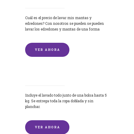
Cuál es el precio de lavar mis mantas y
edredones? Con nosotros se pueden se pueden
lavar los edredones y mantas de una forma
rápida y...
VER AHORA
Lavandería por Kilo
Incluye el lavado todo junto de una bolsa hasta 5
kg. Se entrega toda la ropa doblada y sin
planchar.
VER AHORA