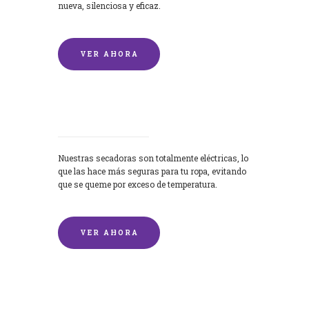
nueva, silenciosa y eficaz.
VER AHORA
Secadoras
Nuestras secadoras son totalmente eléctricas, lo
que las hace más seguras para tu ropa, evitando
que se queme por exceso de temperatura.
VER AHORA
Lavado de mantas y edredones por
encargo