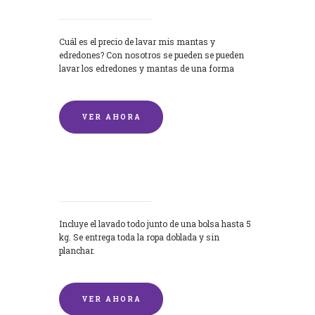
Cuál es el precio de lavar mis mantas y
edredones? Con nosotros se pueden se pueden
lavar los edredones y mantas de una forma
rápida y...
VER AHORA
Lavandería por Kilo
Incluye el lavado todo junto de una bolsa hasta 5
kg. Se entrega toda la ropa doblada y sin
planchar.
VER AHORA