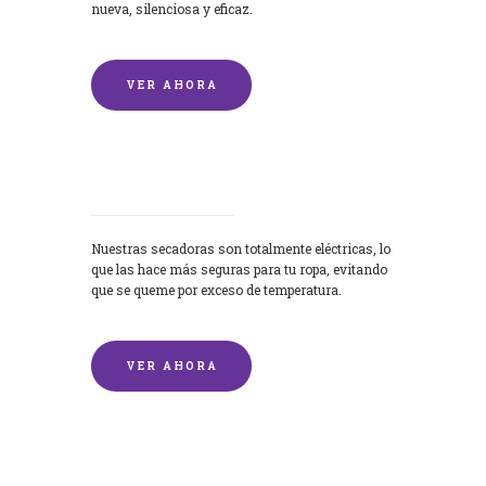
nueva, silenciosa y eficaz.
VER AHORA
Secadoras
Nuestras secadoras son totalmente eléctricas, lo
que las hace más seguras para tu ropa, evitando
que se queme por exceso de temperatura.
VER AHORA
Lavado de mantas y edredones por
encargo