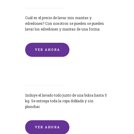
Cuál es el precio de lavar mis mantas y
edredones? Con nosotros se pueden se pueden
lavar los edredones y mantas de una forma
rápida y...
VER AHORA
Lavandería por Kilo
Incluye el lavado todo junto de una bolsa hasta 5
kg. Se entrega toda la ropa doblada y sin
planchar.
VER AHORA