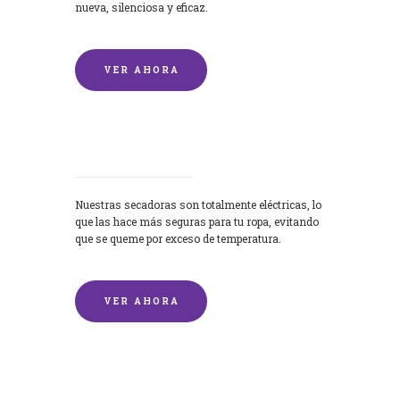
nueva, silenciosa y eficaz.
VER AHORA
Secadoras
Nuestras secadoras son totalmente eléctricas, lo
que las hace más seguras para tu ropa, evitando
que se queme por exceso de temperatura.
VER AHORA
Lavado de mantas y edredones por
encargo