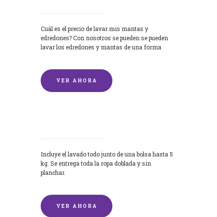
Cuál es el precio de lavar mis mantas y
edredones? Con nosotros se pueden se pueden
lavar los edredones y mantas de una forma
rápida y...
VER AHORA
Lavandería por Kilo
Incluye el lavado todo junto de una bolsa hasta 5
kg. Se entrega toda la ropa doblada y sin
planchar.
VER AHORA