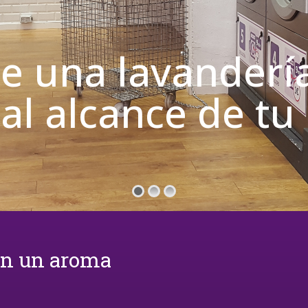
de una lavanderí
 al alcance de t
on un aroma