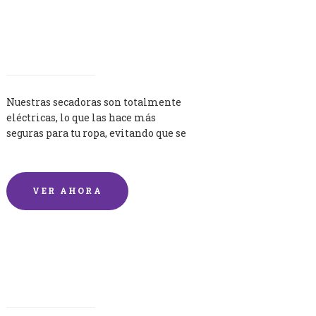
Secadoras
Nuestras secadoras son totalmente
eléctricas, lo que las hace más
seguras para tu ropa, evitando que se
queme por exceso de temperatura.
VER AHORA
Lavandería por Kilo