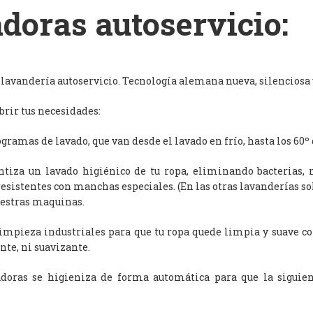
doras autoservicio:
avandería autoservicio. Tecnología alemana nueva, silenciosa y
rir tus necesidades:
ramas de lavado, que van desde el lavado en frío, hasta los 60º 
antiza un lavado higiénico de tu ropa, eliminando bacterias, 
resistentes con manchas especiales. (En las otras lavanderías s
uestras maquinas.
limpieza industriales para que tu ropa quede limpia y suave c
nte, ni suavizante.
adoras se higieniza de forma automática para que la siguien