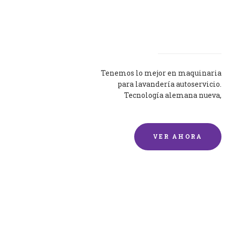
Lavadoras
Tenemos lo mejor en maquinaria
para lavandería autoservicio.
Tecnología alemana nueva,
silenciosa y eficaz.
VER AHORA
Lavado de mantas y
edredones por encargo