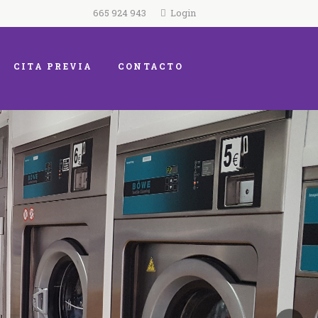
665 924 943
Login
CITA PREVIA
CONTACTO