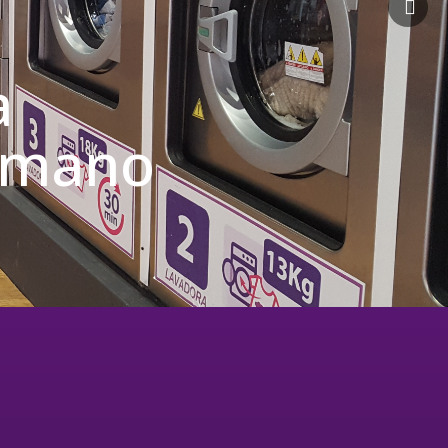
a
u mano