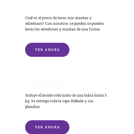
Cuál es el precio de lavar mis mantas y
edredones? Con nosotros se pueden se pueden
lavar los edredones y mantas de una forma
rápida y...
VER AHORA
Lavandería por Kilo
Incluye el lavado todo junto de una bolsa hasta 5
kg. Se entrega toda la ropa doblada y sin
planchar.
VER AHORA