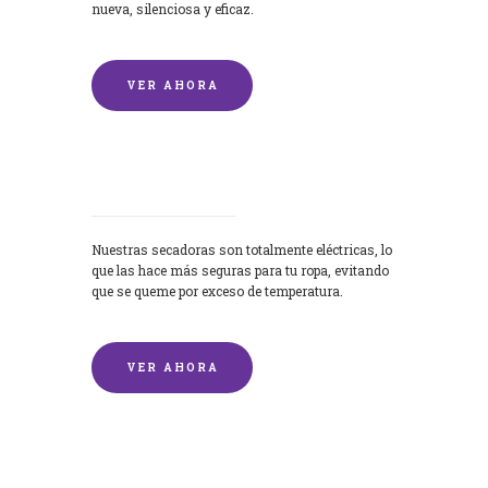
nueva, silenciosa y eficaz.
VER AHORA
Secadoras
Nuestras secadoras son totalmente eléctricas, lo
que las hace más seguras para tu ropa, evitando
que se queme por exceso de temperatura.
VER AHORA
Lavado de mantas y edredones por
encargo