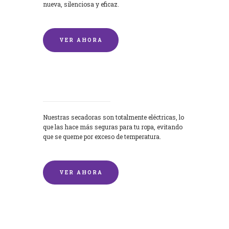
nueva, silenciosa y eficaz.
VER AHORA
Secadoras
Nuestras secadoras son totalmente eléctricas, lo
que las hace más seguras para tu ropa, evitando
que se queme por exceso de temperatura.
VER AHORA
Lavado de mantas y edredones por
encargo