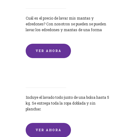
Cuál es el precio de lavar mis mantas y
edredones? Con nosotros se pueden se pueden
lavar los edredones y mantas de una forma
rápida y...
VER AHORA
Lavandería por Kilo
Incluye el lavado todo junto de una bolsa hasta 5
kg. Se entrega toda la ropa doblada y sin
planchar.
VER AHORA