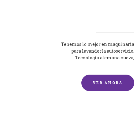
Lavadoras
Tenemos lo mejor en maquinaria
para lavandería autoservicio.
Tecnología alemana nueva,
silenciosa y eficaz.
VER AHORA
Lavado de mantas y
edredones por encargo