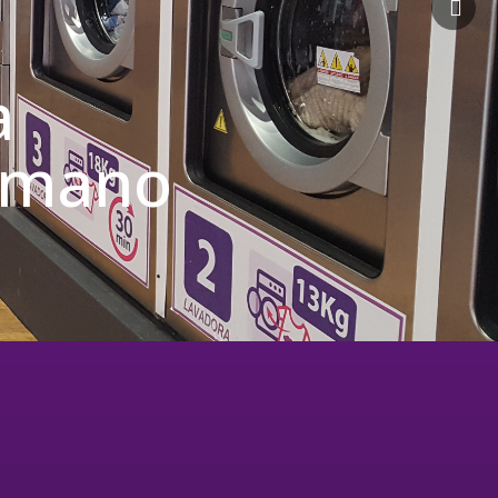
a
u mano