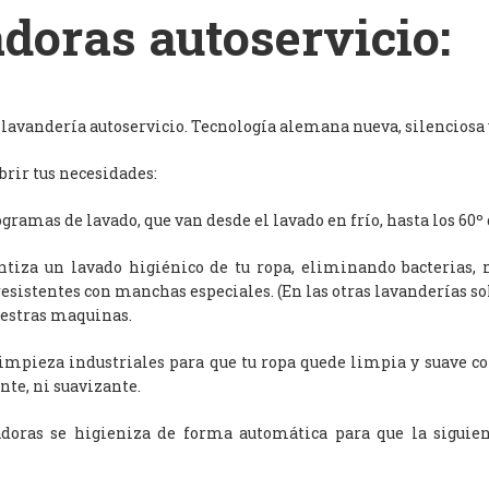
doras autoservicio:
avandería autoservicio. Tecnología alemana nueva, silenciosa y
rir tus necesidades:
ramas de lavado, que van desde el lavado en frío, hasta los 60º 
antiza un lavado higiénico de tu ropa, eliminando bacterias, 
resistentes con manchas especiales. (En las otras lavanderías s
uestras maquinas.
limpieza industriales para que tu ropa quede limpia y suave c
nte, ni suavizante.
adoras se higieniza de forma automática para que la siguien