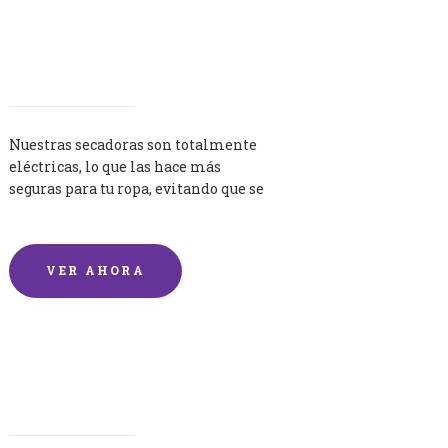
Secadoras
Nuestras secadoras son totalmente
eléctricas, lo que las hace más
seguras para tu ropa, evitando que se
queme por exceso de temperatura.
VER AHORA
Lavandería por Kilo