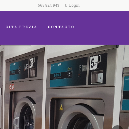
665 924 943
Login
CITA PREVIA
CONTACTO