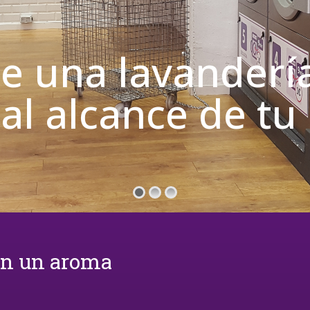
de una lavanderí
 al alcance de t
on un aroma