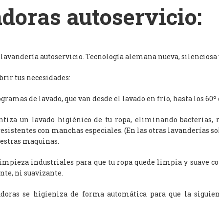
doras autoservicio:
avandería autoservicio. Tecnología alemana nueva, silenciosa y
rir tus necesidades:
ramas de lavado, que van desde el lavado en frío, hasta los 60º 
antiza un lavado higiénico de tu ropa, eliminando bacterias, 
resistentes con manchas especiales. (En las otras lavanderías s
uestras maquinas.
limpieza industriales para que tu ropa quede limpia y suave c
nte, ni suavizante.
adoras se higieniza de forma automática para que la siguien