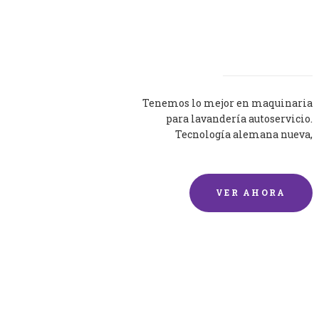
Lavadoras
Tenemos lo mejor en maquinaria
para lavandería autoservicio.
Tecnología alemana nueva,
silenciosa y eficaz.
VER AHORA
Lavado de mantas y
edredones por encargo