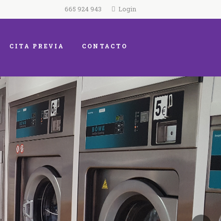
665 924 943
Login
CITA PREVIA
CONTACTO