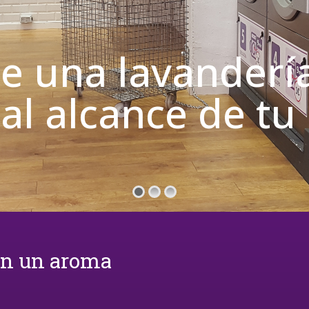
de una lavanderí
 al alcance de t
on un aroma