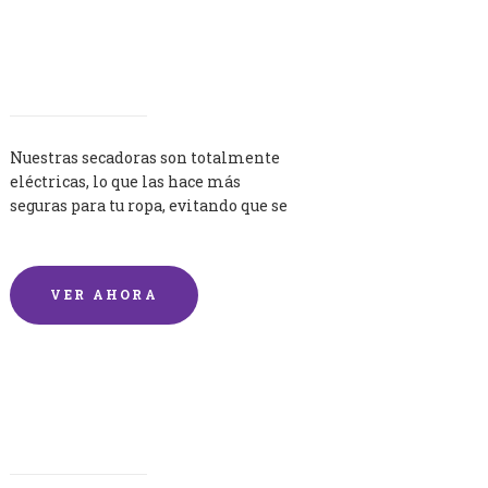
Secadoras
Nuestras secadoras son totalmente
eléctricas, lo que las hace más
seguras para tu ropa, evitando que se
queme por exceso de temperatura.
VER AHORA
Lavandería por Kilo