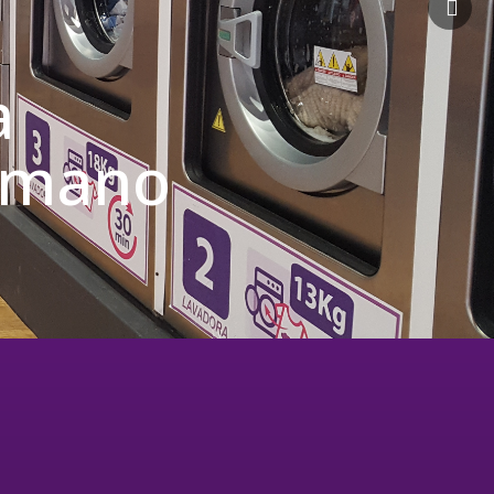
a
u mano