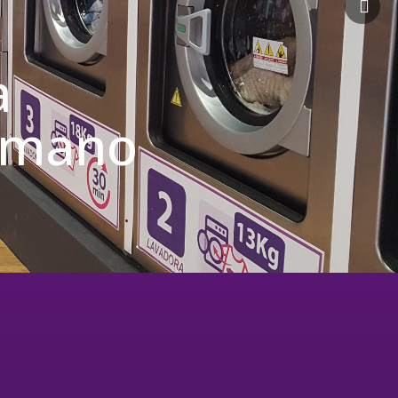
a
u mano