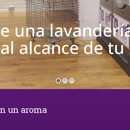
de una lavanderí
 al alcance de t
on un aroma