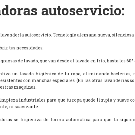
doras autoservicio:
avandería autoservicio. Tecnología alemana nueva, silenciosa y
rir tus necesidades:
ramas de lavado, que van desde el lavado en frío, hasta los 60º 
antiza un lavado higiénico de tu ropa, eliminando bacterias, 
resistentes con manchas especiales. (En las otras lavanderías s
uestras maquinas.
limpieza industriales para que tu ropa quede limpia y suave c
nte, ni suavizante.
adoras se higieniza de forma automática para que la siguien