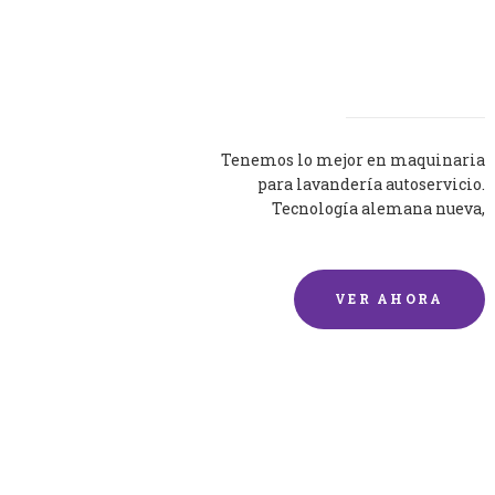
Lavadoras
Tenemos lo mejor en maquinaria
para lavandería autoservicio.
Tecnología alemana nueva,
silenciosa y eficaz.
VER AHORA
Lavado de mantas y
edredones por encargo