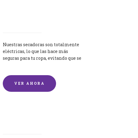
Secadoras
Nuestras secadoras son totalmente
eléctricas, lo que las hace más
seguras para tu ropa, evitando que se
queme por exceso de temperatura.
VER AHORA
Lavandería por Kilo