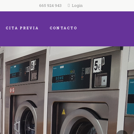
665 924 943
Login
CITA PREVIA
CONTACTO