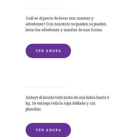
Cuál es el precio de lavar mis mantas y
edredones? Con nosotros se pueden se pueden
lavar los edredones y mantas de una forma
rápida y...
VER AHORA
Lavandería por Kilo
Incluye el lavado todo junto de una bolsa hasta 5
kg. Se entrega toda la ropa doblada y sin
planchar.
VER AHORA