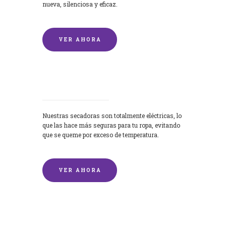
nueva, silenciosa y eficaz.
VER AHORA
Secadoras
Nuestras secadoras son totalmente eléctricas, lo
que las hace más seguras para tu ropa, evitando
que se queme por exceso de temperatura.
VER AHORA
Lavado de mantas y edredones por
encargo