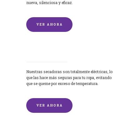
nueva, silenciosa y eficaz.
VER AHORA
Secadoras
Nuestras secadoras son totalmente eléctricas, lo
que las hace más seguras para tu ropa, evitando
que se queme por exceso de temperatura.
VER AHORA
Lavado de mantas y edredones por
encargo