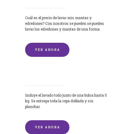
Cuál es el precio de lavar mis mantas y
edredones? Con nosotros se pueden se pueden
lavar los edredones y mantas de una forma
rápida y...
VER AHORA
Lavandería por Kilo
Incluye el lavado todo junto de una bolsa hasta 5
kg. Se entrega toda la ropa doblada y sin
planchar.
VER AHORA