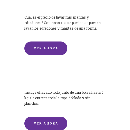
Cuál es el precio de lavar mis mantas y
edredones? Con nosotros se pueden se pueden
lavar los edredones y mantas de una forma
rápida y...
VER AHORA
Lavandería por Kilo
Incluye el lavado todo junto de una bolsa hasta 5
kg. Se entrega toda la ropa doblada y sin
planchar.
VER AHORA