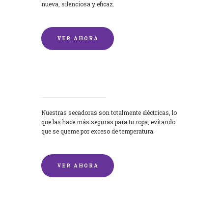
nueva, silenciosa y eficaz.
VER AHORA
Secadoras
Nuestras secadoras son totalmente eléctricas, lo
que las hace más seguras para tu ropa, evitando
que se queme por exceso de temperatura.
VER AHORA
Lavado de mantas y edredones por
encargo