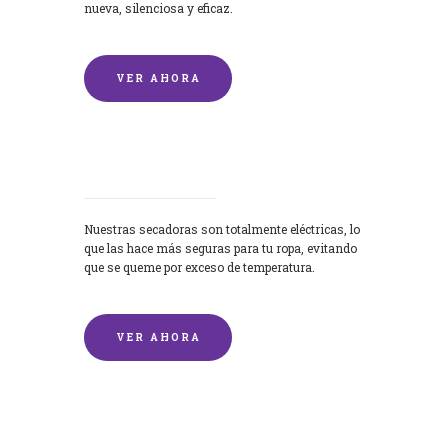
nueva, silenciosa y eficaz.
VER AHORA
Secadoras
Nuestras secadoras son totalmente eléctricas, lo
que las hace más seguras para tu ropa, evitando
que se queme por exceso de temperatura.
VER AHORA
Lavado de mantas y edredones por
encargo