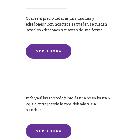
Cuál es el precio de lavar mis mantas y
edredones? Con nosotros se pueden se pueden
lavar los edredones y mantas de una forma
rápida y...
VER AHORA
Lavandería por Kilo
Incluye el lavado todo junto de una bolsa hasta 5
kg. Se entrega toda la ropa doblada y sin
planchar.
VER AHORA