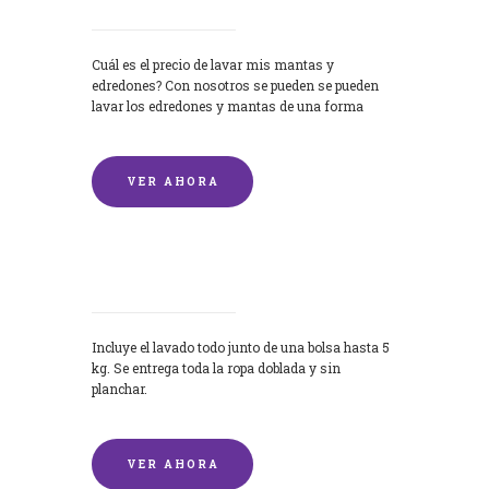
Cuál es el precio de lavar mis mantas y
edredones? Con nosotros se pueden se pueden
lavar los edredones y mantas de una forma
rápida y...
VER AHORA
Lavandería por Kilo
Incluye el lavado todo junto de una bolsa hasta 5
kg. Se entrega toda la ropa doblada y sin
planchar.
VER AHORA