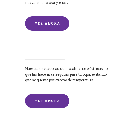
nueva, silenciosa y eficaz.
VER AHORA
Secadoras
Nuestras secadoras son totalmente eléctricas, lo
que las hace más seguras para tu ropa, evitando
que se queme por exceso de temperatura.
VER AHORA
Lavado de mantas y edredones por
encargo