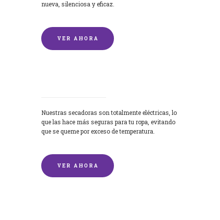
nueva, silenciosa y eficaz.
VER AHORA
Secadoras
Nuestras secadoras son totalmente eléctricas, lo
que las hace más seguras para tu ropa, evitando
que se queme por exceso de temperatura.
VER AHORA
Lavado de mantas y edredones por
encargo