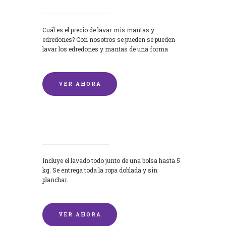
Cuál es el precio de lavar mis mantas y
edredones? Con nosotros se pueden se pueden
lavar los edredones y mantas de una forma
rápida y...
VER AHORA
Lavandería por Kilo
Incluye el lavado todo junto de una bolsa hasta 5
kg. Se entrega toda la ropa doblada y sin
planchar.
VER AHORA