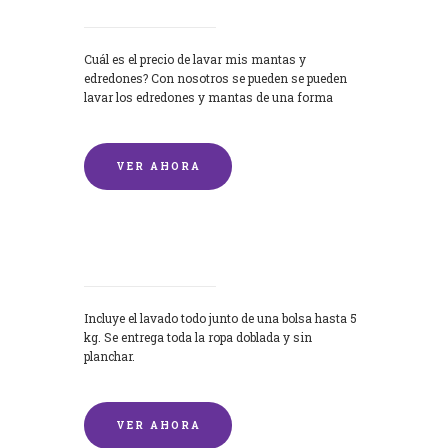
Cuál es el precio de lavar mis mantas y
edredones? Con nosotros se pueden se pueden
lavar los edredones y mantas de una forma
rápida y...
VER AHORA
Lavandería por Kilo
Incluye el lavado todo junto de una bolsa hasta 5
kg. Se entrega toda la ropa doblada y sin
planchar.
VER AHORA