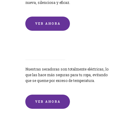
nueva, silenciosa y eficaz.
VER AHORA
Secadoras
Nuestras secadoras son totalmente eléctricas, lo
que las hace más seguras para tu ropa, evitando
que se queme por exceso de temperatura.
VER AHORA
Lavado de mantas y edredones por
encargo