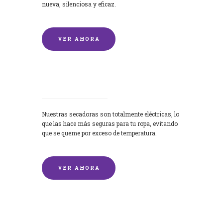
nueva, silenciosa y eficaz.
VER AHORA
Secadoras
Nuestras secadoras son totalmente eléctricas, lo
que las hace más seguras para tu ropa, evitando
que se queme por exceso de temperatura.
VER AHORA
Lavado de mantas y edredones por
encargo