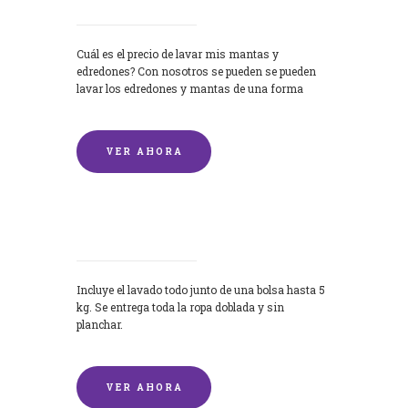
Cuál es el precio de lavar mis mantas y
edredones? Con nosotros se pueden se pueden
lavar los edredones y mantas de una forma
rápida y...
VER AHORA
Lavandería por Kilo
Incluye el lavado todo junto de una bolsa hasta 5
kg. Se entrega toda la ropa doblada y sin
planchar.
VER AHORA