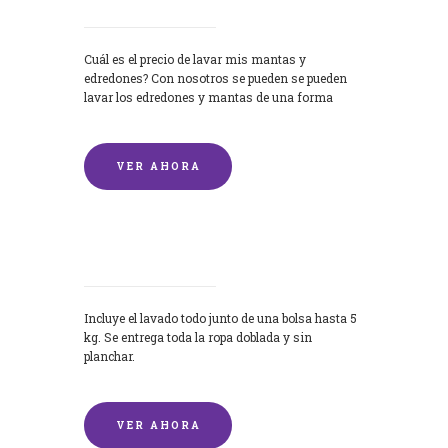
Cuál es el precio de lavar mis mantas y
edredones? Con nosotros se pueden se pueden
lavar los edredones y mantas de una forma
rápida y...
VER AHORA
Lavandería por Kilo
Incluye el lavado todo junto de una bolsa hasta 5
kg. Se entrega toda la ropa doblada y sin
planchar.
VER AHORA