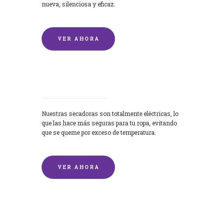
nueva, silenciosa y eficaz.
VER AHORA
Secadoras
Nuestras secadoras son totalmente eléctricas, lo
que las hace más seguras para tu ropa, evitando
que se queme por exceso de temperatura.
VER AHORA
Lavado de mantas y edredones por
encargo