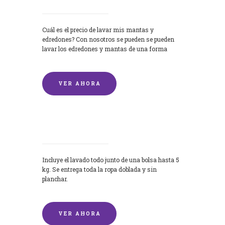
Cuál es el precio de lavar mis mantas y
edredones? Con nosotros se pueden se pueden
lavar los edredones y mantas de una forma
rápida y...
VER AHORA
Lavandería por Kilo
Incluye el lavado todo junto de una bolsa hasta 5
kg. Se entrega toda la ropa doblada y sin
planchar.
VER AHORA