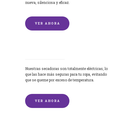
nueva, silenciosa y eficaz.
VER AHORA
Secadoras
Nuestras secadoras son totalmente eléctricas, lo
que las hace más seguras para tu ropa, evitando
que se queme por exceso de temperatura.
VER AHORA
Lavado de mantas y edredones por
encargo