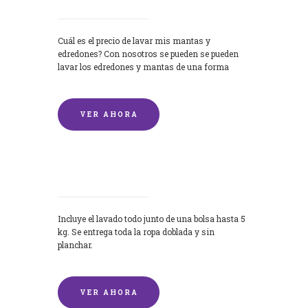
Cuál es el precio de lavar mis mantas y
edredones? Con nosotros se pueden se pueden
lavar los edredones y mantas de una forma
rápida y...
VER AHORA
Lavandería por Kilo
Incluye el lavado todo junto de una bolsa hasta 5
kg. Se entrega toda la ropa doblada y sin
planchar.
VER AHORA