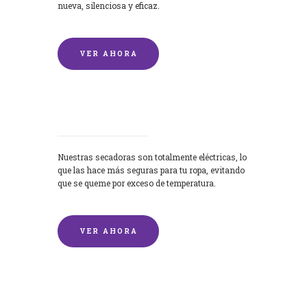
nueva, silenciosa y eficaz.
VER AHORA
Secadoras
Nuestras secadoras son totalmente eléctricas, lo
que las hace más seguras para tu ropa, evitando
que se queme por exceso de temperatura.
VER AHORA
Lavado de mantas y edredones por
encargo