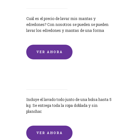
Cuál es el precio de lavar mis mantas y
edredones? Con nosotros se pueden se pueden
lavar los edredones y mantas de una forma
rápida y...
VER AHORA
Lavandería por Kilo
Incluye el lavado todo junto de una bolsa hasta 5
kg. Se entrega toda la ropa doblada y sin
planchar.
VER AHORA