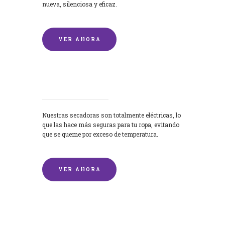
nueva, silenciosa y eficaz.
VER AHORA
Secadoras
Nuestras secadoras son totalmente eléctricas, lo
que las hace más seguras para tu ropa, evitando
que se queme por exceso de temperatura.
VER AHORA
Lavado de mantas y edredones por
encargo