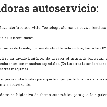
doras autoservicio:
avandería autoservicio. Tecnología alemana nueva, silenciosa y
rir tus necesidades:
ramas de lavado, que van desde el lavado en frío, hasta los 60º 
antiza un lavado higiénico de tu ropa, eliminando bacterias, 
resistentes con manchas especiales. (En las otras lavanderías s
uestras maquinas.
limpieza industriales para que tu ropa quede limpia y suave c
nte, ni suavizante.
adoras se higieniza de forma automática para que la siguien