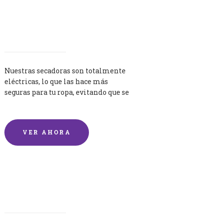
Secadoras
Nuestras secadoras son totalmente
eléctricas, lo que las hace más
seguras para tu ropa, evitando que se
queme por exceso de temperatura.
VER AHORA
Lavandería por Kilo