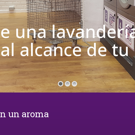
de una lavanderí
 al alcance de t
on un aroma