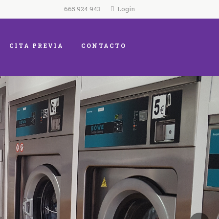
665 924 943
Login
CITA PREVIA
CONTACTO