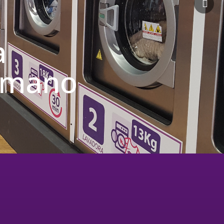
a
u mano