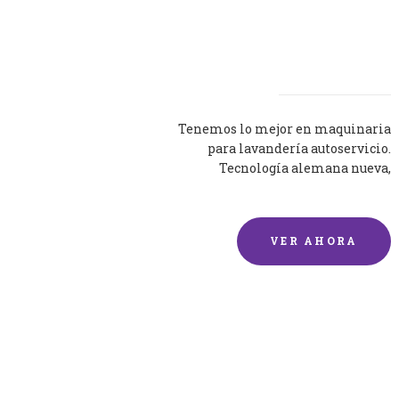
Lavadoras
Tenemos lo mejor en maquinaria
para lavandería autoservicio.
Tecnología alemana nueva,
silenciosa y eficaz.
VER AHORA
Lavado de mantas y
edredones por encargo