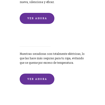
nueva, silenciosa y eficaz.
VER AHORA
Secadoras
Nuestras secadoras son totalmente eléctricas, lo
que las hace más seguras para tu ropa, evitando
que se queme por exceso de temperatura.
VER AHORA
Lavado de mantas y edredones por
encargo