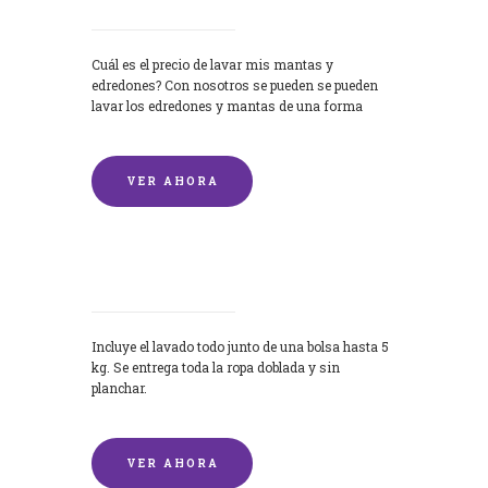
Cuál es el precio de lavar mis mantas y
edredones? Con nosotros se pueden se pueden
lavar los edredones y mantas de una forma
rápida y...
VER AHORA
Lavandería por Kilo
Incluye el lavado todo junto de una bolsa hasta 5
kg. Se entrega toda la ropa doblada y sin
planchar.
VER AHORA