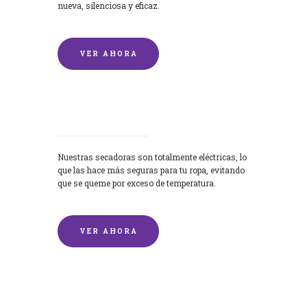
nueva, silenciosa y eficaz.
VER AHORA
Secadoras
Nuestras secadoras son totalmente eléctricas, lo
que las hace más seguras para tu ropa, evitando
que se queme por exceso de temperatura.
VER AHORA
Lavado de mantas y edredones por
encargo