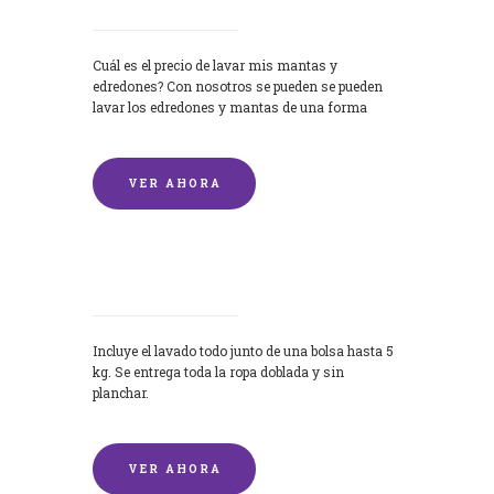
Cuál es el precio de lavar mis mantas y
edredones? Con nosotros se pueden se pueden
lavar los edredones y mantas de una forma
rápida y...
VER AHORA
Lavandería por Kilo
Incluye el lavado todo junto de una bolsa hasta 5
kg. Se entrega toda la ropa doblada y sin
planchar.
VER AHORA