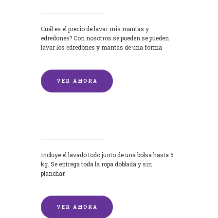
Cuál es el precio de lavar mis mantas y
edredones? Con nosotros se pueden se pueden
lavar los edredones y mantas de una forma
rápida y...
VER AHORA
Lavandería por Kilo
Incluye el lavado todo junto de una bolsa hasta 5
kg. Se entrega toda la ropa doblada y sin
planchar.
VER AHORA