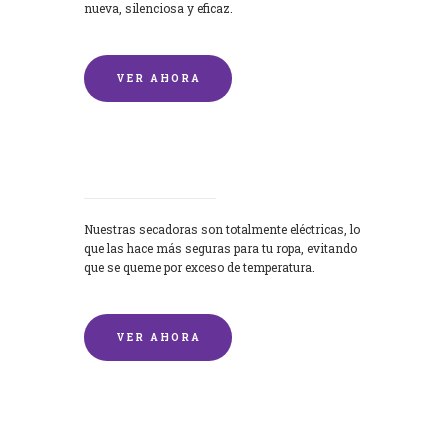
nueva, silenciosa y eficaz.
VER AHORA
Secadoras
Nuestras secadoras son totalmente eléctricas, lo
que las hace más seguras para tu ropa, evitando
que se queme por exceso de temperatura.
VER AHORA
Lavado de mantas y edredones por
encargo