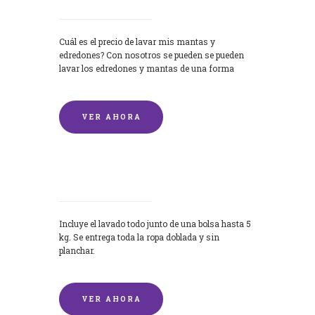
Cuál es el precio de lavar mis mantas y
edredones? Con nosotros se pueden se pueden
lavar los edredones y mantas de una forma
rápida y...
VER AHORA
Lavandería por Kilo
Incluye el lavado todo junto de una bolsa hasta 5
kg. Se entrega toda la ropa doblada y sin
planchar.
VER AHORA