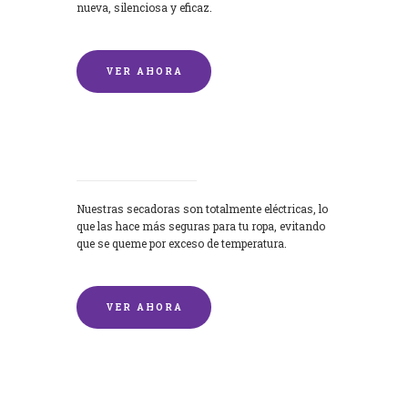
nueva, silenciosa y eficaz.
VER AHORA
Secadoras
Nuestras secadoras son totalmente eléctricas, lo
que las hace más seguras para tu ropa, evitando
que se queme por exceso de temperatura.
VER AHORA
Lavado de mantas y edredones por
encargo