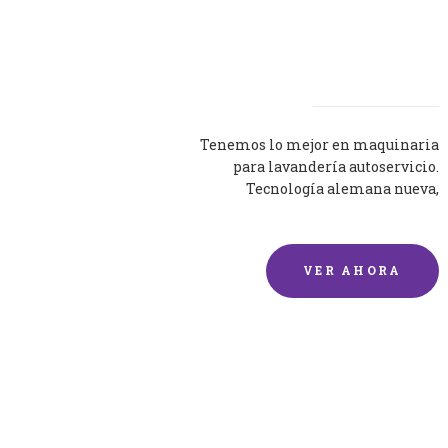
Lavadoras
Tenemos lo mejor en maquinaria
para lavandería autoservicio.
Tecnología alemana nueva,
silenciosa y eficaz.
VER AHORA
Lavado de mantas y
edredones por encargo