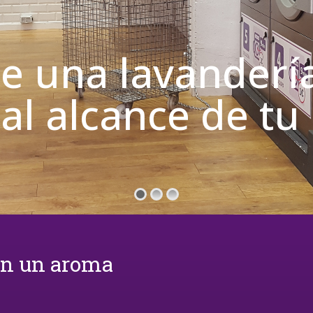
de una lavanderí
 al alcance de t
on un aroma