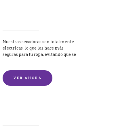
Secadoras
Nuestras secadoras son totalmente
eléctricas, lo que las hace más
seguras para tu ropa, evitando que se
queme por exceso de temperatura.
VER AHORA
Lavandería por Kilo