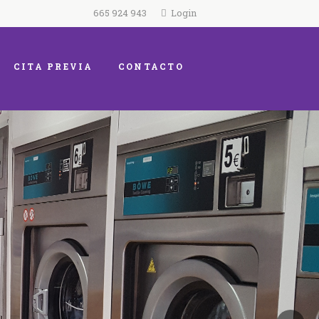
665 924 943
Login
CITA PREVIA
CONTACTO