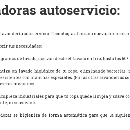
doras autoservicio:
avandería autoservicio. Tecnología alemana nueva, silenciosa y
rir tus necesidades:
ramas de lavado, que van desde el lavado en frío, hasta los 60º 
antiza un lavado higiénico de tu ropa, eliminando bacterias, 
resistentes con manchas especiales. (En las otras lavanderías s
uestras maquinas.
limpieza industriales para que tu ropa quede limpia y suave c
nte, ni suavizante.
adoras se higieniza de forma automática para que la siguien