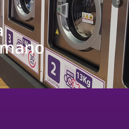
a
u mano